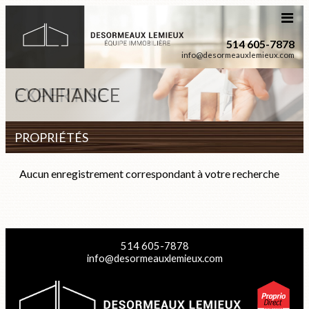
514 605-7878
info@desormeauxlemieux.com
CONFIANCE
EXPERTISE
PROPRIÉTÉS
Aucun enregistrement correspondant à votre recherche
514 605-7878
info@desormeauxlemieux.com