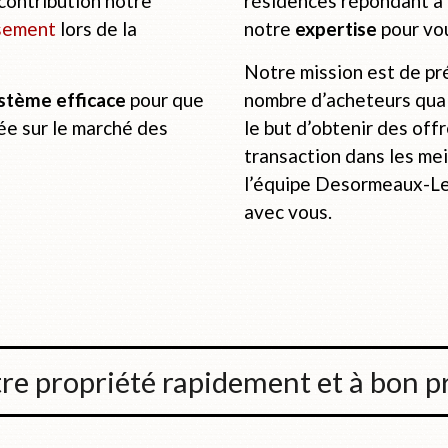
contribution notre
résidences répondant à 
usement
lors de la
notre
expertise
pour vo
Notre mission est de pr
stème efficace
pour que
nombre d’acheteurs qual
ée sur le marché des
le but d’obtenir des offr
transaction dans les mei
l’équipe Desormeaux-L
avec vous.
re propriété rapidement et à bon p