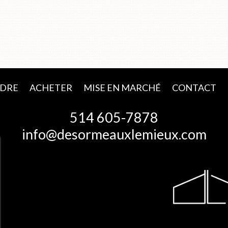
DRE
ACHETER
MISE EN MARCHÉ
CONTACT
514 605-7878
info@desormeauxlemieux.com
É